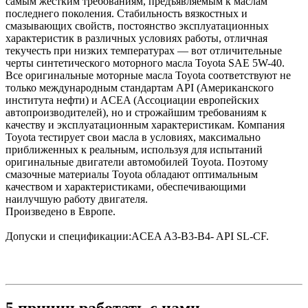
самым жёстким требованиям, предъявляемым к маслам
последнего поколения. Стабильность вязкостных и
смазывающих свойств, постоянство эксплуатационных
характеристик в различных условиях работы, отличная
текучесть при низких температурах — вот отличительные
черты синтетического моторного масла Toyota SAE 5W-40.
Все оригинальные моторные масла Toyota соответствуют не
только международным стандартам API (Американского
института нефти) и ACEA (Ассоциации европейских
автопроизводителей), но и строжайшим требованиям к
качеству и эксплуатационным характеристикам. Компания
Toyota тестирует свои масла в условиях, максимально
приближенных к реальным, используя для испытаний
оригинальные двигатели автомобилей Toyota. Поэтому
смазочные материалы Toyota обладают оптимальным
качеством и характеристиками, обеспечивающими
наилучшую работу двигателя.
Произведено в Европе.
Допуски и спецификации:ACEA A3-B3-B4- API SL-CF.
5 причин работать с нами