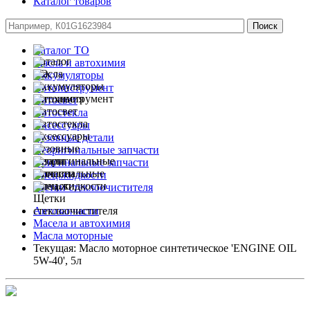
Каталог товаров
Каталог ТО
Масла и автохимия
Аккумуляторы
Автоинструмент
Автосвет
Автостекла
Аксессуары
Кузовные детали
Неоригинальные запчасти
Оригинальные запчасти
Спец.жидкости
Щетки стеклоочистителя
Автозапчасти
Масела и автохимия
Масла моторные
Текущая:
Масло моторное синтетическое 'ENGINE OIL
5W-40', 5л