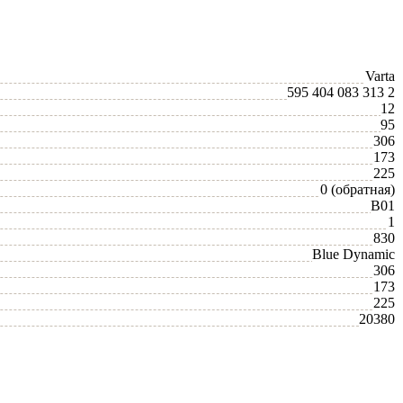
Varta
595 404 083 313 2
12
95
306
173
225
0 (обратная)
B01
1
830
Blue Dynamic
306
173
225
20380