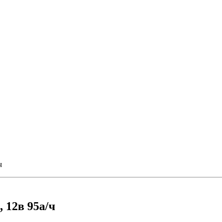
ч
 12в 95а/ч