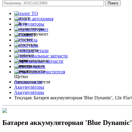
Каталог ТО
Масла и автохимия
Аккумуляторы
Автоинструмент
Автосвет
Автостекла
Аксессуары
Кузовные детали
Неоригинальные запчасти
Оригинальные запчасти
Спец.жидкости
Щетки стеклоочистителя
Автозапчасти
Аккумуляторы
Аккумуляторы
Текущая:
Батарея аккумуляторная 'Blue Dynamic', 12в 95а/
Батарея аккумуляторная 'Blue Dynamic',