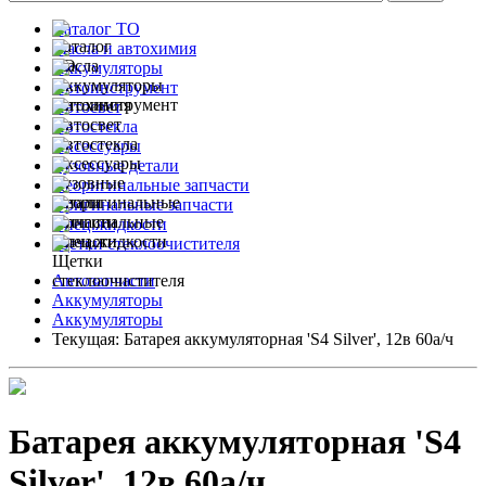
Каталог ТО
Масла и автохимия
Аккумуляторы
Автоинструмент
Автосвет
Автостекла
Аксессуары
Кузовные детали
Неоригинальные запчасти
Оригинальные запчасти
Спец.жидкости
Щетки стеклоочистителя
Автозапчасти
Аккумуляторы
Аккумуляторы
Текущая:
Батарея аккумуляторная 'S4 Silver', 12в 60а/ч
Батарея аккумуляторная 'S4
Silver', 12в 60а/ч