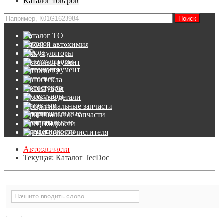
Каталог товаров
Каталог ТО
Масла и автохимия
Аккумуляторы
Автоинструмент
Автосвет
Автостекла
Аксессуары
Кузовные детали
Неоригинальные запчасти
Оригинальные запчасти
Спец.жидкости
Щетки стеклоочистителя
Автозапчасти
Текущая:
Каталог TecDoc