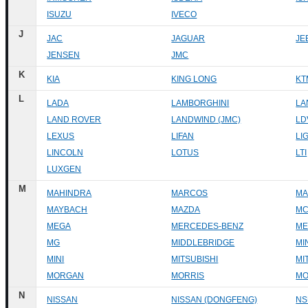
ISUZU
IVECO
J
JAC
JAGUAR
JE
JENSEN
JMC
K
KIA
KING LONG
KT
L
LADA
LAMBORGHINI
LA
LAND ROVER
LANDWIND (JMC)
LD
LEXUS
LIFAN
LI
LINCOLN
LOTUS
LTI
LUXGEN
M
MAHINDRA
MARCOS
MA
MAYBACH
MAZDA
MC
MEGA
MERCEDES-BENZ
ME
MG
MIDDLEBRIDGE
MI
MINI
MITSUBISHI
MI
MORGAN
MORRIS
MO
N
NISSAN
NISSAN (DONGFENG)
NS