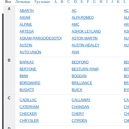
Все
Легковые
Грузовые
A
B
C
D
E
F
G
H
I
J
K
L
A
ABARTH
AC
AC
AIXAM
ALFA ROMEO
AL
ALPINE
AMC
AR
ARTEGA
ASHOK LEYLAND
AS
ASKAM (FARGO/DESOTO)
ASTON MARTIN
AU
AUSTIN
AUSTIN-HEALEY
AU
AUTO UNION
AVIA
B
BARKAS
BEDFORD
BE
BERTONE
BESTURN (FAW)
BI
BMW
BOGDAN
BO
BORGWARD
BRILLIANCE
BR
BUGATTI
BUICK
BY
C
CADILLAC
CALLAWAY
CA
CATERHAM
CHANGAN
CH
CHECKER
CHERY
CH
CHRYSLER
CITROËN
C
D