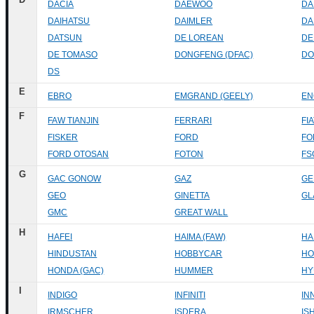
DACIA
DAEWOO
DA
DAIHATSU
DAIMLER
DA
DATSUN
DE LOREAN
DE
DE TOMASO
DONGFENG (DFAC)
DO
DS
E
EBRO
EMGRAND (GEELY)
EN
F
FAW TIANJIN
FERRARI
FI
FISKER
FORD
FO
FORD OTOSAN
FOTON
FS
G
GAC GONOW
GAZ
GE
GEO
GINETTA
GL
GMC
GREAT WALL
H
HAFEI
HAIMA (FAW)
HA
HINDUSTAN
HOBBYCAR
HO
HONDA (GAC)
HUMMER
HY
I
INDIGO
INFINITI
IN
IRMSCHER
ISDERA
IS