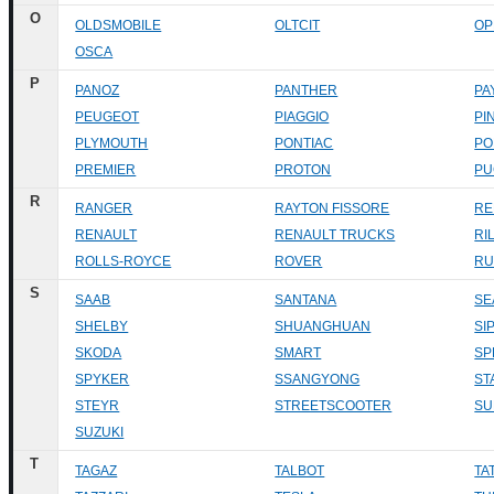
O
OLDSMOBILE
OLTCIT
OP
OSCA
P
PANOZ
PANTHER
PA
PEUGEOT
PIAGGIO
PI
PLYMOUTH
PONTIAC
PO
PREMIER
PROTON
PU
R
RANGER
RAYTON FISSORE
RE
RENAULT
RENAULT TRUCKS
RI
ROLLS-ROYCE
ROVER
RU
S
SAAB
SANTANA
SE
SHELBY
SHUANGHUAN
SI
SKODA
SMART
SP
SPYKER
SSANGYONG
ST
STEYR
STREETSCOOTER
SU
SUZUKI
T
TAGAZ
TALBOT
TA