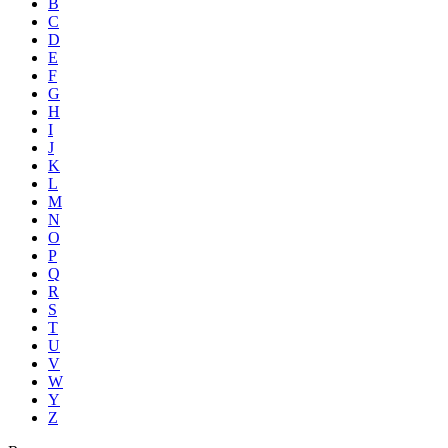
B
C
D
E
F
G
H
I
J
K
L
M
N
O
P
Q
R
S
T
U
V
W
Y
Z