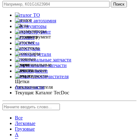
Каталог ТО
Масла и автохимия
Аккумуляторы
Автоинструмент
Автосвет
Автостекла
Аксессуары
Кузовные детали
Неоригинальные запчасти
Оригинальные запчасти
Спец.жидкости
Щетки стеклоочистителя
Автозапчасти
Текущая:
Каталог TecDoc
Все
Легковые
Грузовые
A