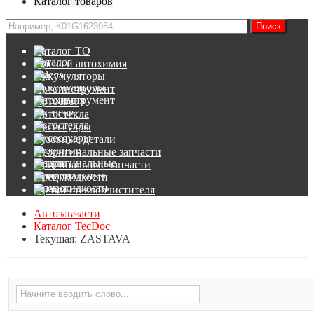
Каталог товаров
Каталог ТО
Масла и автохимия
Аккумуляторы
Автоинструмент
Автосвет
Автостекла
Аксессуары
Кузовные детали
Неоригинальные запчасти
Оригинальные запчасти
Спец.жидкости
Щетки стеклоочистителя
Автозапчасти
Каталог TecDoc
Текущая:
ZASTAVA