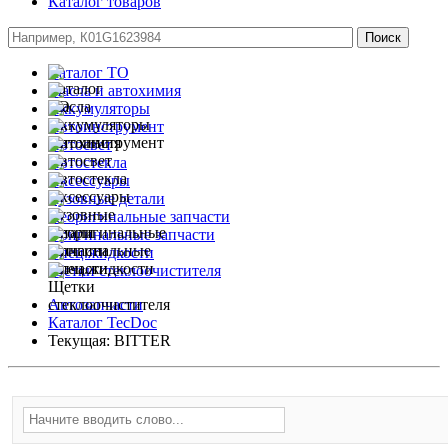
Каталог товаров
Каталог ТО
Масла и автохимия
Аккумуляторы
Автоинструмент
Автосвет
Автостекла
Аксессуары
Кузовные детали
Неоригинальные запчасти
Оригинальные запчасти
Спец.жидкости
Щетки стеклоочистителя
Автозапчасти
Каталог TecDoc
Текущая:
BITTER