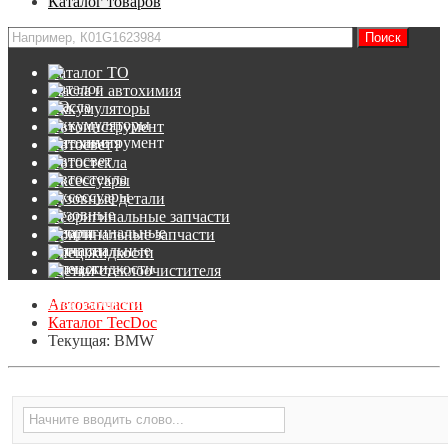
Каталог товаров
Каталог ТО
Масла и автохимия
Аккумуляторы
Автоинструмент
Автосвет
Автостекла
Аксессуары
Кузовные детали
Неоригинальные запчасти
Оригинальные запчасти
Спец.жидкости
Щетки стеклоочистителя
Автозапчасти
Каталог TecDoc
Текущая:
BMW