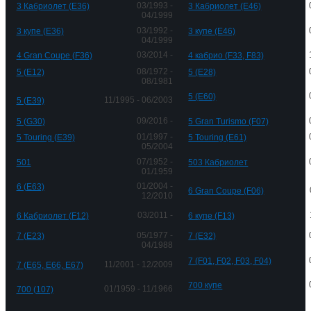
03/1993 -
3 Кабриолет (E36)
3 Кабриолет (E46)
04/1999
03/1992 -
3 купе (E36)
3 купе (E46)
04/1999
03/2014 -
4 Gran Coupe (F36)
4 кабрио (F33, F83)
08/1972 -
5 (E12)
5 (E28)
08/1981
5 (E60)
11/1995 - 06/2003
5 (E39)
09/2016 -
5 (G30)
5 Gran Turismo (F07)
01/1997 -
5 Touring (E39)
5 Touring (E61)
05/2004
07/1952 -
501
503 Кабриолет
01/1959
01/2004 -
6 (E63)
6 Gran Coupe (F06)
12/2010
03/2011 -
6 Кабриолет (F12)
6 купе (F13)
05/1977 -
7 (E23)
7 (E32)
04/1988
7 (F01, F02, F03, F04)
11/2001 - 12/2009
7 (E65, E66, E67)
700 купе
01/1959 - 11/1966
700 (107)