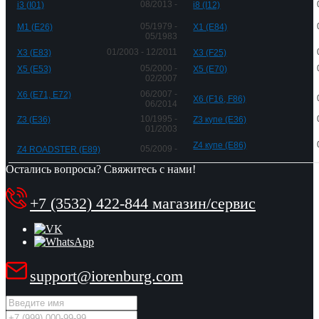
08/2013 -
i3 (I01)
i8 (I12)
05/1979 -
M1 (E26)
X1 (E84)
05/1983
01/2003 - 12/2011
X3 (E83)
X3 (F25)
05/2000 -
X5 (E53)
X5 (E70)
02/2007
06/2007 -
X6 (E71, E72)
X6 (F16, F86)
06/2014
10/1995 -
Z3 (E36)
Z3 купе (E36)
01/2003
Z4 купе (E86)
05/2009 -
Z4 ROADSTER (E89)
Остались вопросы? Свяжитесь с нами!
+7 (3532) 422-844 магазин/сервис
support@iorenburg.com