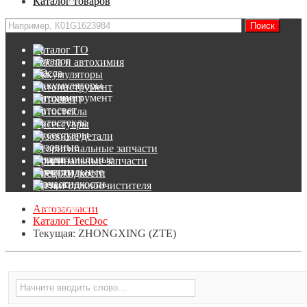
Каталог товаров
Каталог ТО
Масла и автохимия
Аккумуляторы
Автоинструмент
Автосвет
Автостекла
Аксессуары
Кузовные детали
Неоригинальные запчасти
Оригинальные запчасти
Спец.жидкости
Щетки стеклоочистителя
Автозапчасти
Каталог TecDoc
Текущая:
ZHONGXING (ZTE)