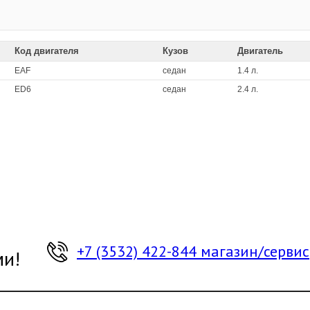
Код двигателя
Кузов
Двигатель
EAF
седан
1.4 л.
ED6
седан
2.4 л.
+7 (3532) 422-844 магазин/сервис
ми!