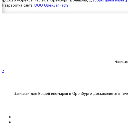
© 2020 «ОренЗапчасть», г. Оренбург, Донецкая, 2,
support@iorenburg
Разработка сайта:
ООО ОренЗапчасть
Нажимая 
×
Запчасти для Вашей иномарки в Оренбурге доставляются в теч