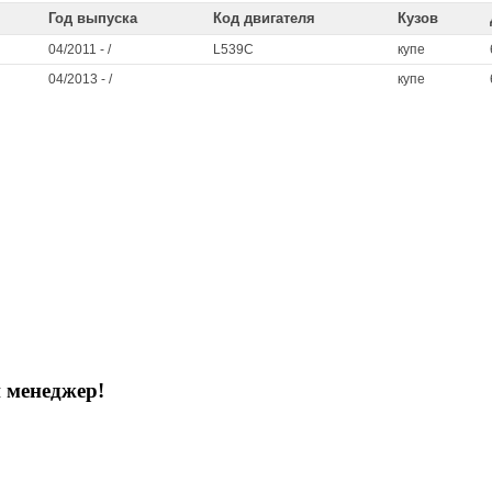
Год выпуска
Код двигателя
Кузов
04/2011 - /
L539C
купе
04/2013 - /
купе
 менеджер!