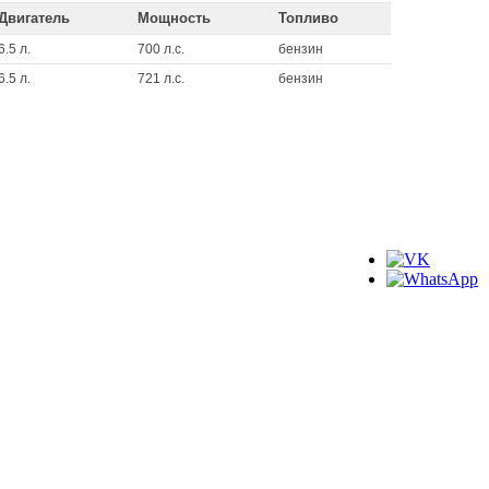
Двигатель
Мощность
Топливо
6.5 л.
700 л.с.
бензин
6.5 л.
721 л.с.
бензин