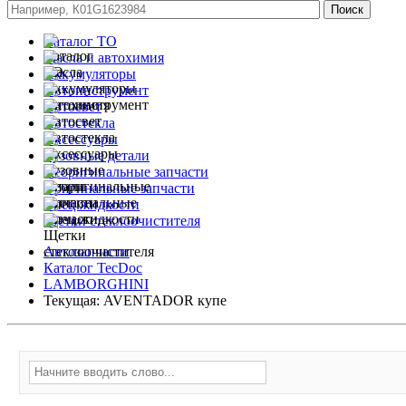
Каталог ТО
Масла и автохимия
Аккумуляторы
Автоинструмент
Автосвет
Автостекла
Аксессуары
Кузовные детали
Неоригинальные запчасти
Оригинальные запчасти
Спец.жидкости
Щетки стеклоочистителя
Автозапчасти
Каталог TecDoc
LAMBORGHINI
Текущая:
AVENTADOR купе