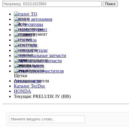
Каталог ТО
Масла и автохимия
Аккумуляторы
Автоинструмент
Автосвет
Автостекла
Аксессуары
Кузовные детали
Неоригинальные запчасти
Оригинальные запчасти
Спец.жидкости
Щетки стеклоочистителя
Автозапчасти
Каталог TecDoc
HONDA
Текущая:
PRELUDE IV (BB)