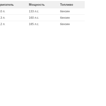
вигатель
Мощность
Топливо
.0 л.
133 л.с.
бензин
.3 л.
160 л.с.
бензин
.2 л.
185 л.с.
бензин