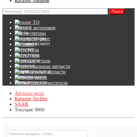
Каталог товаров
Каталог ТО
Масла и автохимия
Аккумуляторы
Автоинструмент
Автосвет
Автостекла
Аксессуары
Кузовные детали
Неоригинальные запчасти
Оригинальные запчасти
Спец.жидкости
Щетки стеклоочистителя
Автозапчасти
Каталог TecDoc
SAAB
Текущая:
9000