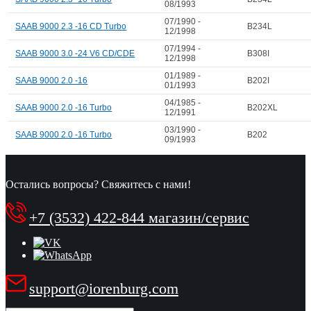
08/1993
07/1990 -
SAAB 9000 2.3 -16 CD Turbo
B234L
12/1998
07/1994 -
SAAB 9000 3.0 -24 V6 CD/CDE
B308I
12/1998
01/1989 -
SAAB 9000 2.0 -16
B202I
01/1993
04/1985 -
SAAB 9000 2.0 -16 Turbo
B202XL
12/1991
03/1990 -
SAAB 9000 2.0 -16 Turbo
B202
09/1993
Остались вопросы? Свяжитесь с нами!
+7 (3532) 422-844 магазин/сервис
support@iorenburg.com