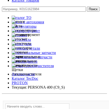
Каталог товаров
Каталог ТО
Масла и автохимия
Аккумуляторы
Автоинструмент
Автосвет
Автостекла
Аксессуары
Кузовные детали
Неоригинальные запчасти
Оригинальные запчасти
Спец.жидкости
Щетки стеклоочистителя
Автозапчасти
Каталог TecDoc
PROTON
Текущая:
PERSONA 400 (C9_S)