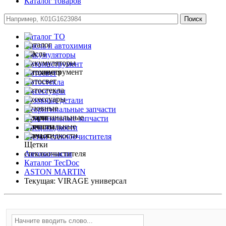
Каталог товаров
Каталог ТО
Масла и автохимия
Аккумуляторы
Автоинструмент
Автосвет
Автостекла
Аксессуары
Кузовные детали
Неоригинальные запчасти
Оригинальные запчасти
Спец.жидкости
Щетки стеклоочистителя
Автозапчасти
Каталог TecDoc
ASTON MARTIN
Текущая:
VIRAGE универсал