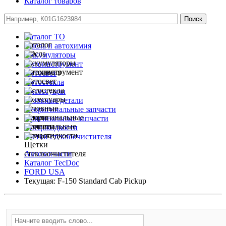
Каталог товаров
Каталог ТО
Масла и автохимия
Аккумуляторы
Автоинструмент
Автосвет
Автостекла
Аксессуары
Кузовные детали
Неоригинальные запчасти
Оригинальные запчасти
Спец.жидкости
Щетки стеклоочистителя
Автозапчасти
Каталог TecDoc
FORD USA
Текущая:
F-150 Standard Cab Pickup