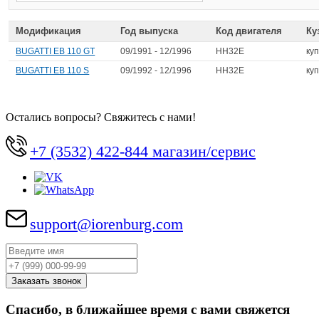
Модификация
Год выпуска
Код двигателя
Ку
BUGATTI EB 110 GT
09/1991 - 12/1996
HH32E
ку
BUGATTI EB 110 S
09/1992 - 12/1996
HH32E
ку
Остались вопросы? Свяжитесь с нами!
+7 (3532) 422-844 магазин/сервис
support@iorenburg.com
Спасибо, в ближайшее время с вами свяжется