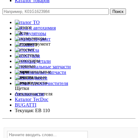
Каталог товаров
Каталог ТО
Масла и автохимия
Аккумуляторы
Автоинструмент
Автосвет
Автостекла
Аксессуары
Кузовные детали
Неоригинальные запчасти
Оригинальные запчасти
Спец.жидкости
Щетки стеклоочистителя
Автозапчасти
Каталог TecDoc
BUGATTI
Текущая:
EB 110