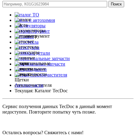
Каталог ТО
Масла и автохимия
Аккумуляторы
Автоинструмент
Автосвет
Автостекла
Аксессуары
Кузовные детали
Неоригинальные запчасти
Оригинальные запчасти
Спец.жидкости
Щетки стеклоочистителя
Автозапчасти
Текущая:
Каталог TecDoc
Сервис получения данных TecDoc в данный момент
недоступен. Повторите попытку чуть позже.
Остались вопросы? Свяжитесь с нами!