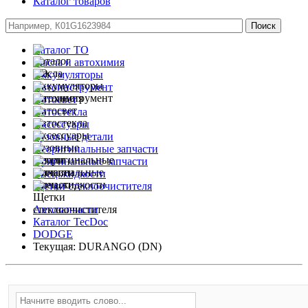
Каталог товаров
Каталог ТО
Масла и автохимия
Аккумуляторы
Автоинструмент
Автосвет
Автостекла
Аксессуары
Кузовные детали
Неоригинальные запчасти
Оригинальные запчасти
Спец.жидкости
Щетки стеклоочистителя
Автозапчасти
Каталог TecDoc
DODGE
Текущая:
DURANGO (DN)