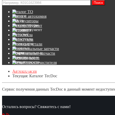
Каталог ТО
Масла и автохимия
Аккумуляторы
Автоинструмент
Автосвет
Автостекла
Аксессуары
Кузовные детали
Неоригинальные запчасти
Оригинальные запчасти
Спец.жидкости
Щетки стеклоочистителя
Автозапчасти
Текущая:
Каталог TecDoc
Сервис получения данных TecDoc в данный момент недоступен
Остались вопросы? Свяжитесь с нами!