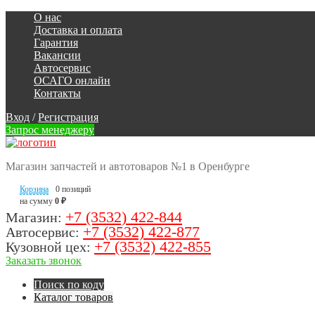
О нас
Доставка и оплата
Гарантия
Вакансии
Автосервис
ОСАГО онлайн
Контакты
Вход
/
Регистрация
Запрос менеджеру
Магазин запчастей и автотоваров №1 в Оренбурге
Корзина
0 позиций
на сумму
0 ₽
+7 (3532) 422-844
Магазин:
+7 (3532) 422-877
Автосервис:
+7 (3532) 422-855
Кузовной цех:
Заказать звонок
Поиск по коду
Каталог товаров