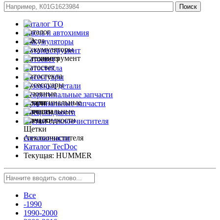
Каталог ТО
Масла и автохимия
Аккумуляторы
Автоинструмент
Автосвет
Автостекла
Аксессуары
Кузовные детали
Неоригинальные запчасти
Оригинальные запчасти
Спец.жидкости
Щетки стеклоочистителя
Автозапчасти
Каталог TecDoc
Текущая:
HUMMER
Все
-1990
1990-2000