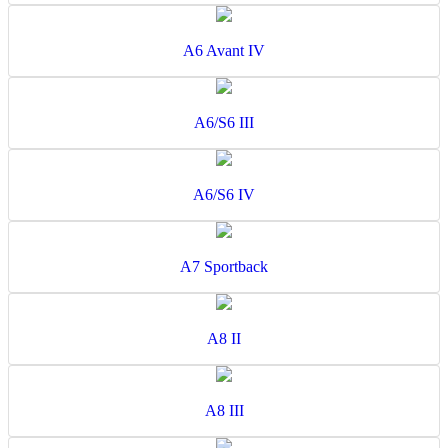
A6 Avant IV
A6/S6 III
A6/S6 IV
A7 Sportback
A8 II
A8 III