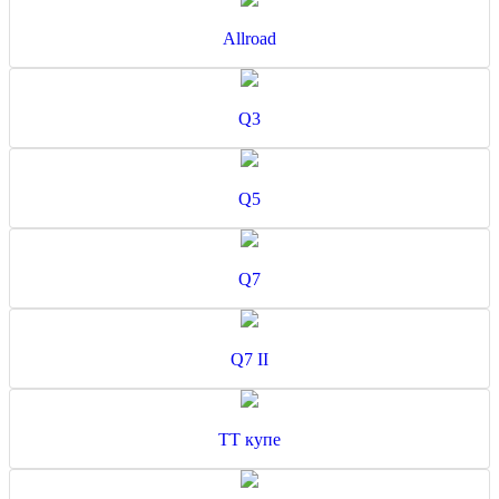
Allroad
Q3
Q5
Q7
Q7 II
TT купе