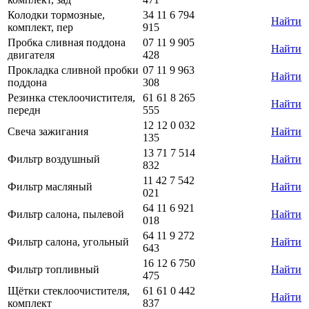
Колодки тормозные,
34 11 6 794
Найти
комплект, пер
915
Пробка сливная поддона
07 11 9 905
Найти
двигателя
428
Прокладка сливной пробки
07 11 9 963
Найти
поддона
308
Резинка стеклоочистителя,
61 61 8 265
Найти
передн
555
12 12 0 032
Свеча зажигания
Найти
135
13 71 7 514
Фильтр воздушный
Найти
832
11 42 7 542
Фильтр масляный
Найти
021
64 11 6 921
Фильтр салона, пылевой
Найти
018
64 11 9 272
Фильтр салона, угольный
Найти
643
16 12 6 750
Фильтр топливный
Найти
475
Щётки стеклоочистителя,
61 61 0 442
Найти
комплект
837