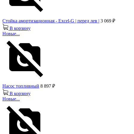
Стойка амортизационная - Excel-G | перед лев |
3 069 ₽
В корзину
Новые...
Насос топливный
8 897 ₽
В корзину
Новые...