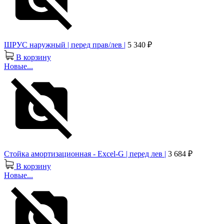
ШРУС наружный | перед прав/лев |
5 340 ₽
В корзину
Новые...
Стойка амортизационная - Excel-G | перед лев |
3 684 ₽
В корзину
Новые...