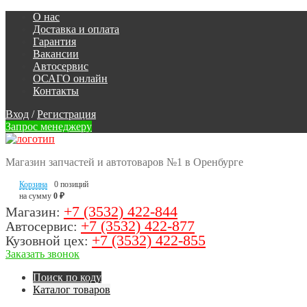
О нас
Доставка и оплата
Гарантия
Вакансии
Автосервис
ОСАГО онлайн
Контакты
Вход
/
Регистрация
Запрос менеджеру
Магазин запчастей и автотоваров №1 в Оренбурге
Корзина
0 позиций
на сумму
0 ₽
+7 (3532) 422-844
Магазин:
+7 (3532) 422-877
Автосервис:
+7 (3532) 422-855
Кузовной цех:
Заказать звонок
Поиск по коду
Каталог товаров