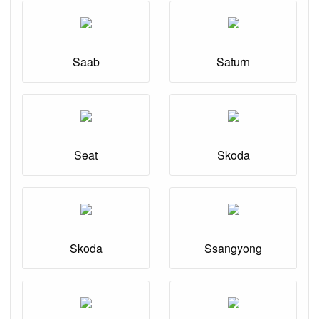
Saab
Saturn
Seat
Skoda
Skoda
Ssangyong