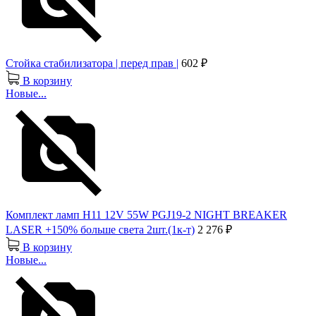
Стойка стабилизатора | перед прав |
602 ₽
В корзину
Новые...
Комплект ламп H11 12V 55W PGJ19-2 NIGHT BREAKER
LASER +150% больше света 2шт.(1к-т)
2 276 ₽
В корзину
Новые...