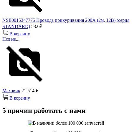
NSII0015347775 Провода прикуривания 200А (2м, 12В) (серия
STANDARD)
532 ₽
В корзину
Новые...
Маховик
21 514 ₽
В корзину
5 причин работать с нами