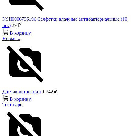
NSII0006736196 Салфетки влажные антибактериальные (10
шт.)
29 ₽
В корзину
Новые...
Датчик детонации
1 742 ₽
В корзину
Тест парс