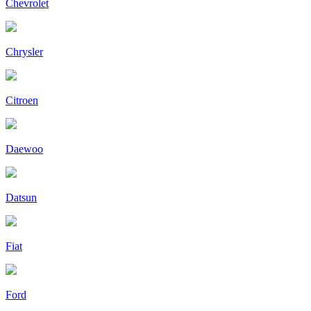
Chevrolet
Chrysler
Citroen
Daewoo
Datsun
Fiat
Ford