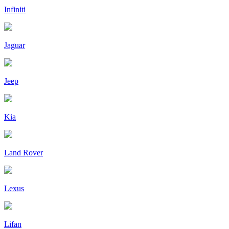
Infiniti
Jaguar
Jeep
Kia
Land Rover
Lexus
Lifan