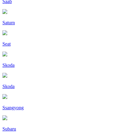
Saab
Saturn
Seat
Skoda
Skoda
Ssangyong
Subaru