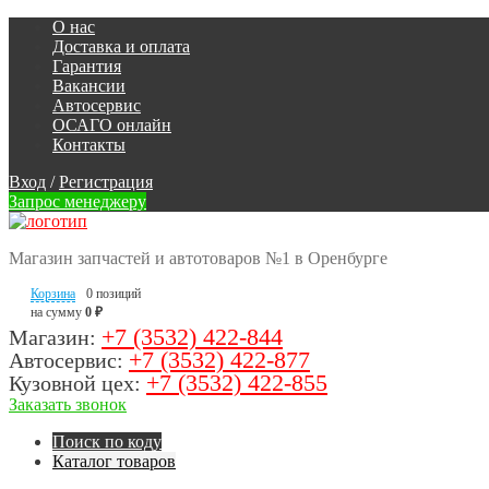
О нас
Доставка и оплата
Гарантия
Вакансии
Автосервис
ОСАГО онлайн
Контакты
Вход
/
Регистрация
Запрос менеджеру
Магазин запчастей и автотоваров №1 в Оренбурге
Корзина
0 позиций
на сумму
0 ₽
+7 (3532) 422-844
Магазин:
+7 (3532) 422-877
Автосервис:
+7 (3532) 422-855
Кузовной цех:
Заказать звонок
Поиск по коду
Каталог товаров