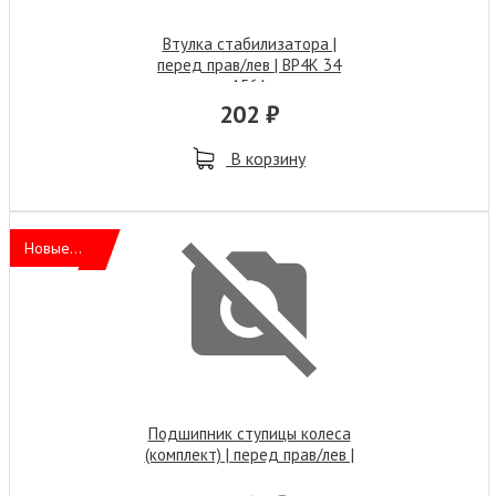
Втулка стабилизатора |
перед прав/лев | BP4K 34
156A
202 ₽
В корзину
Новые...
Подшипник ступицы колеса
(комплект) | перед прав/лев |