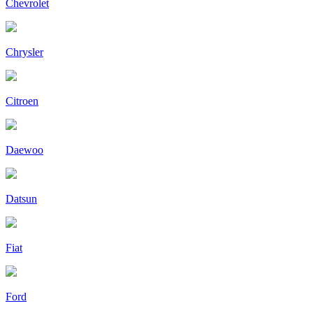
Chevrolet
Chrysler
Citroen
Daewoo
Datsun
Fiat
Ford