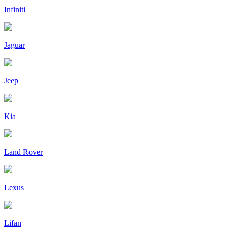
Infiniti
Jaguar
Jeep
Kia
Land Rover
Lexus
Lifan