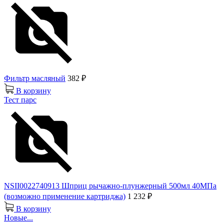
Фильтр масляный
382 ₽
В корзину
Тест парс
NSII0022740913 Шприц рычажно-плунжерный 500мл 40МПа
(возможно применение картриджа)
1 232 ₽
В корзину
Новые...