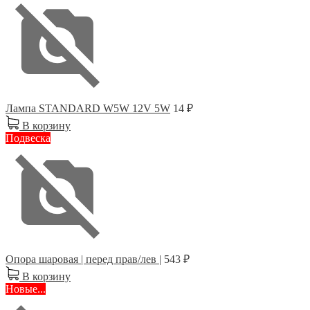
Лампа STANDARD W5W 12V 5W
14 ₽
В корзину
Подвеска
Опора шаровая | перед прав/лев |
543 ₽
В корзину
Новые...