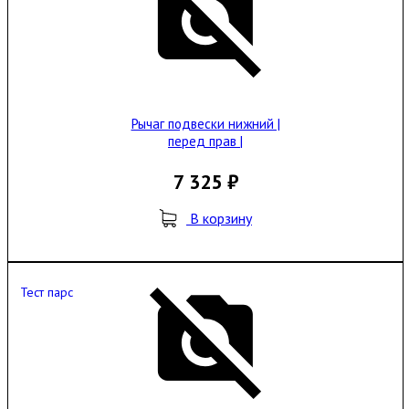
Рычаг подвески нижний |
перед прав |
7 325 ₽
В корзину
Тест парс