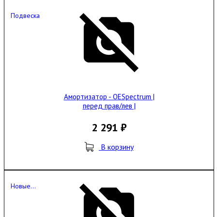
Подвеска
Амортизатор - OESpectrum |
перед прав/лев |
2 291 ₽
В корзину
Новые...