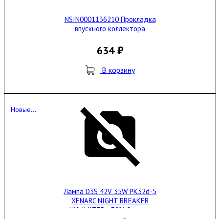
NSIN0001136210 Прокладка
впускного коллектора
634 ₽
В корзину
Новые...
Лампа D3S 42V 35W PK32d-5
XENARC NIGHT BREAKER
UNLIMITED +70% больше