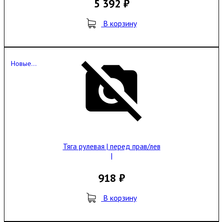
света 1 шт.
5 392 ₽
В корзину
Новые...
Тяга рулевая | перед прав/лев
|
918 ₽
В корзину