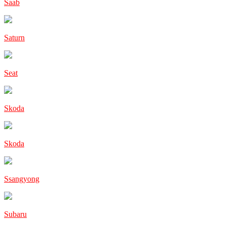
Saab
Saturn
Seat
Skoda
Skoda
Ssangyong
Subaru