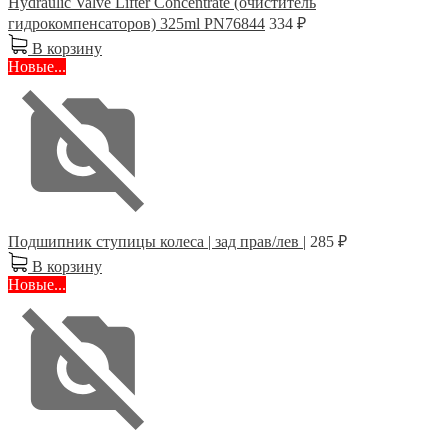
Hydraulic Valve Lifter Concentrate (очиститель
гидрокомпенсаторов) 325ml PN76844
334 ₽
В корзину
Новые...
Подшипник ступицы колеса | зад прав/лев |
285 ₽
В корзину
Новые...