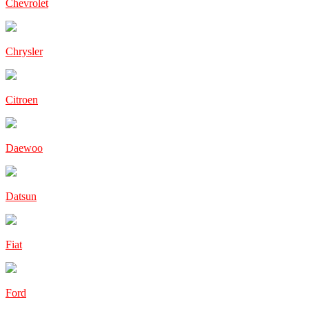
Chevrolet
Chrysler
Citroen
Daewoo
Datsun
Fiat
Ford