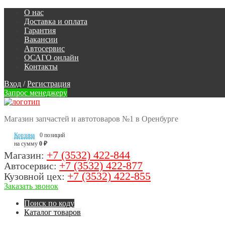
О нас
Доставка и оплата
Гарантия
Вакансии
Автосервис
ОСАГО онлайн
Контакты
Вход
/
Регистрация
Запрос менеджеру
Магазин запчастей и автотоваров №1 в Оренбурге
Корзина
0 позиций
на сумму
0 ₽
+7 (3532) 422-844
Магазин:
+7 (3532) 422-877
Автосервис:
+7 (3532) 422-855
Кузовной цех:
Заказать звонок
Поиск по коду
Каталог товаров