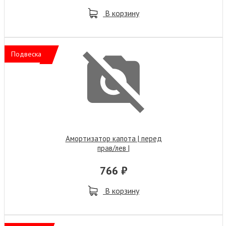
В корзину
Подвеска
Амортизатор капота | перед
прав/лев |
766 ₽
В корзину