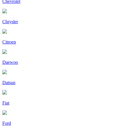
Chevrolet
Chrysler
Citroen
Daewoo
Datsun
Fiat
Ford