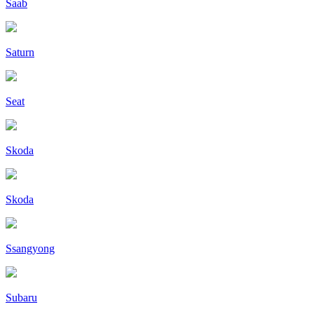
Saab
Saturn
Seat
Skoda
Skoda
Ssangyong
Subaru