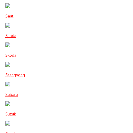
Seat
Skoda
Skoda
Ssangyong
Subaru
Suzuki