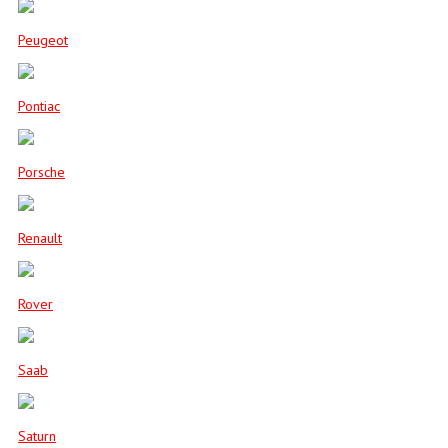
Peugeot
Pontiac
Porsche
Renault
Rover
Saab
Saturn