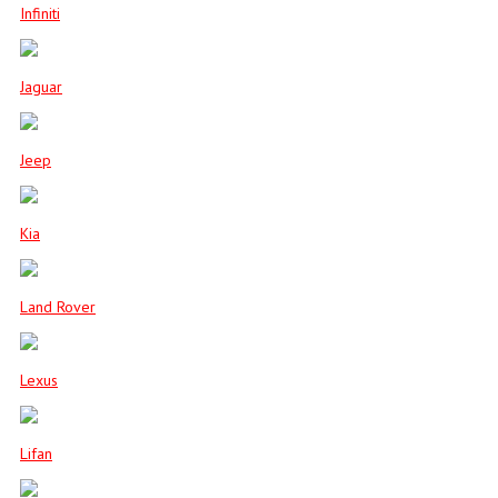
Infiniti
Jaguar
Jeep
Kia
Land Rover
Lexus
Lifan