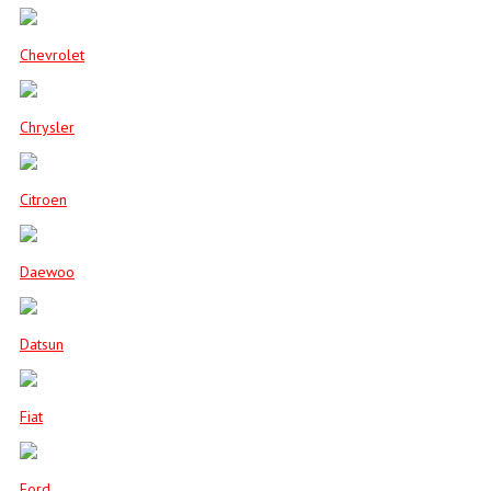
Chevrolet
Chrysler
Citroen
Daewoo
Datsun
Fiat
Ford