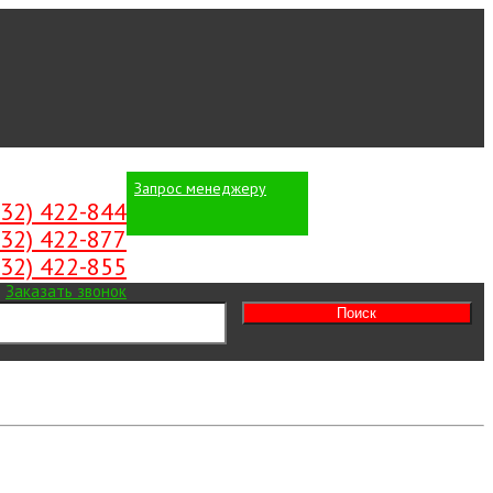
Запрос менеджеру
Вход
/
Регистрация
532) 422-844
532) 422-877
532) 422-855
Заказать звонок