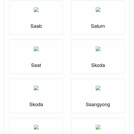
Saab
Saturn
Seat
Skoda
Skoda
Ssangyong