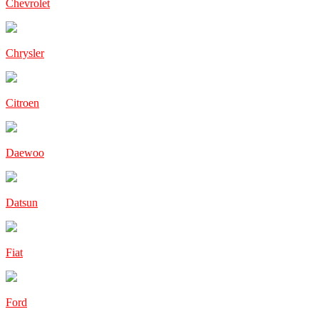
Chevrolet
Chrysler
Citroen
Daewoo
Datsun
Fiat
Ford