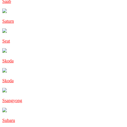
Saab
Saturn
Seat
Skoda
Skoda
Ssangyong
Subaru