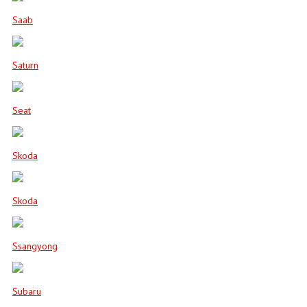
Saab
Saturn
Seat
Skoda
Skoda
Ssangyong
Subaru