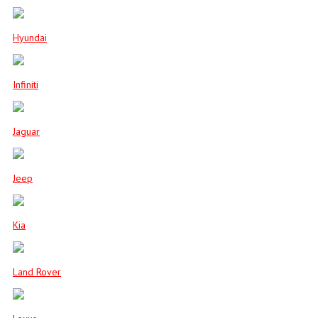
Hyundai
Infiniti
Jaguar
Jeep
Kia
Land Rover