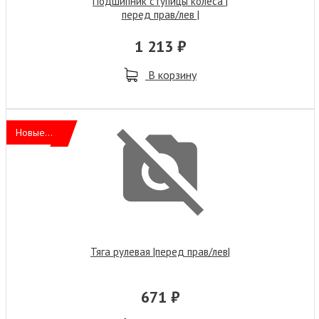
Подшипник ступицы колеса |
перед прав/лев |
1 213 ₽
В корзину
Новые...
Тяга рулевая |перед прав/лев|
671 ₽