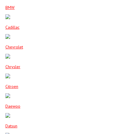
BMW
Cadillac
Chevrolet
Chrysler
Citroen
Daewoo
Datsun