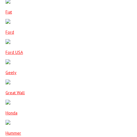
Fiat
Ford
Ford USA
Geely
Great Wall
Honda
Hummer