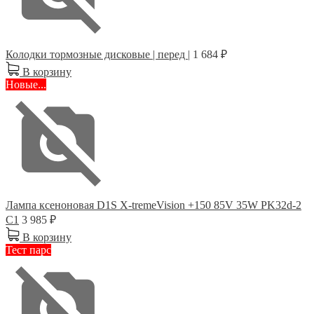
Колодки тормозные дисковые | перед |
1 684 ₽
В корзину
Новые...
Лампа ксеноновая D1S X-tremeVision +150 85V 35W PK32d-2
C1
3 985 ₽
В корзину
Тест парс