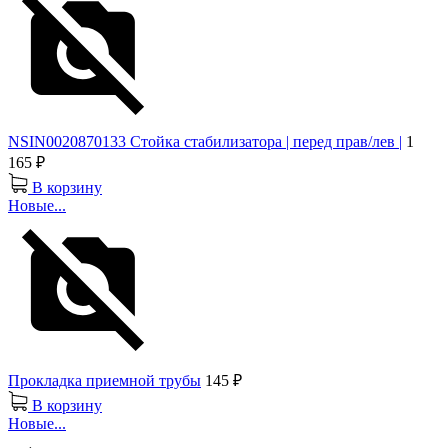
NSIN0020870133 Стойка стабилизатора | перед прав/лев |
1
165 ₽
В корзину
Новые...
Прокладка приемной трубы
145 ₽
В корзину
Новые...