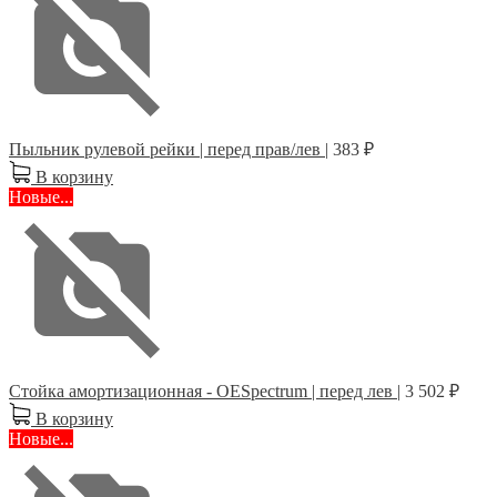
Пыльник рулевой рейки | перед прав/лев |
383 ₽
В корзину
Новые...
Стойка амортизационная - OESpectrum | перед лев |
3 502 ₽
В корзину
Новые...