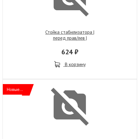
Стойка стабилизатора |
перед прав/лев |
624 ₽
В корзину
Новые...