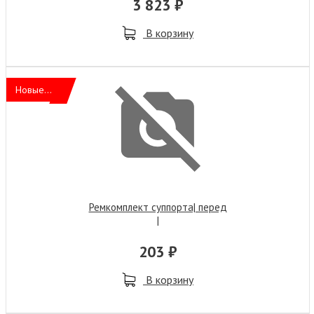
3 823 ₽
В корзину
Новые...
Ремкомплект суппорта| перед
|
203 ₽
В корзину