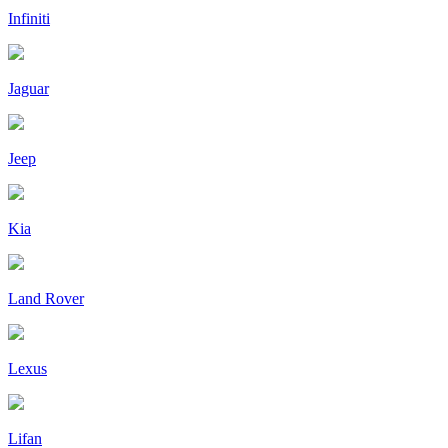
Infiniti
Jaguar
Jeep
Kia
Land Rover
Lexus
Lifan