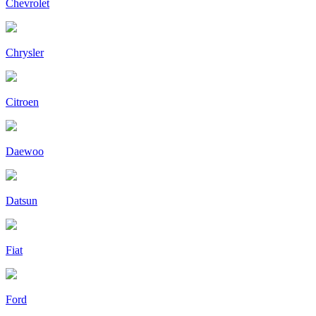
Chevrolet
Chrysler
Citroen
Daewoo
Datsun
Fiat
Ford