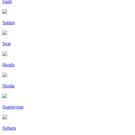
Saab
Saturn
Seat
Skoda
Skoda
Ssangyong
Subaru