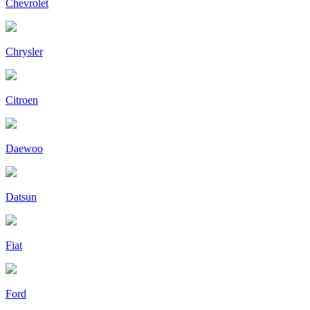
Chevrolet
Chrysler
Citroen
Daewoo
Datsun
Fiat
Ford